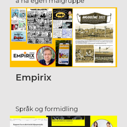
å nå egen målgruppe
Empirix
Språk og formidling