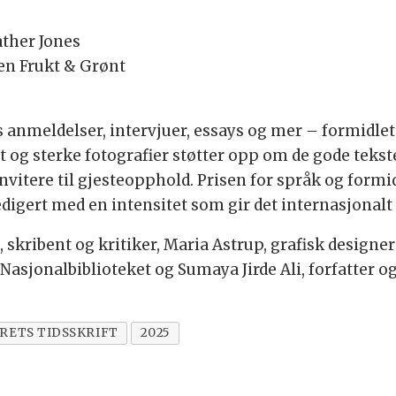
ather Jones
sen Frukt & Grønt
 anmeldelser, intervjuer, essays og mer – formidle
ut og sterke fotografier støtter opp om de gode tekste
nvitere til gjesteopphold. Prisen for språk og formid
edigert med en intensitet som gir det internasjonal
 skribent og kritiker, Maria Astrup, grafisk designer 
 Nasjonalbiblioteket og Sumaya Jirde Ali, forfatter o
RETS TIDSSKRIFT
2025