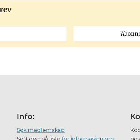
rev
Info:
Ko
Søk medlemskap
Koo
Sett deg på liste
for informasjon om
pos