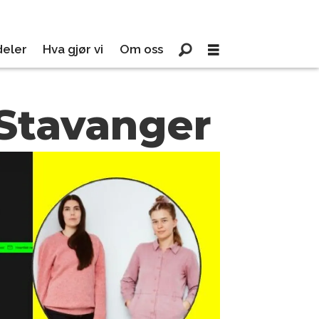
eler
Hva gjør vi
Om oss
 Stavanger