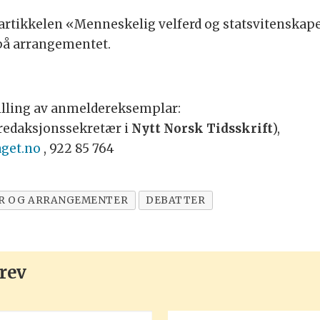
 artikkelen «Menneskelig velferd og statsvitenskap
 på arrangementet.
tilling av anmeldereksemplar:
redaksjonssekretær i
Nytt Norsk Tidsskrift
),
aget.no
, 922 85 764
R OG ARRANGEMENTER
DEBATTER
rev