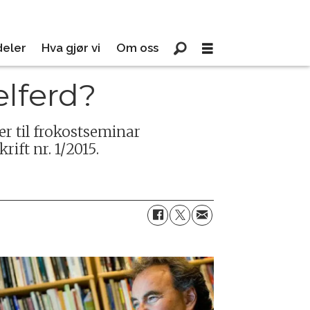
eler
Hva gjør vi
Om oss
elferd?
r til frokostseminar
ift nr. 1/2015.