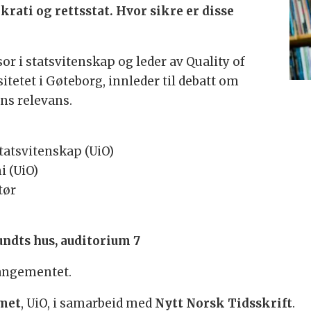
rati og rettsstat. Hvor sikre er disse
or i statsvitenskap og leder av Quality of
tetet i Gøteborg, innleder til debatt om
ns relevans.
statsvitenskap (UiO)
i (UiO)
tør
Sundts hus, auditorium 7
rrangementet.
met
, UiO, i samarbeid med
Nytt Norsk Tidsskrift
.