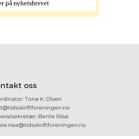
ntakt oss
rdinator: Tone K. Olsen
t@tidsskriftforeningen.no
eralsekretær: Bente Riise
te.riise@tidsskriftforeningen.no