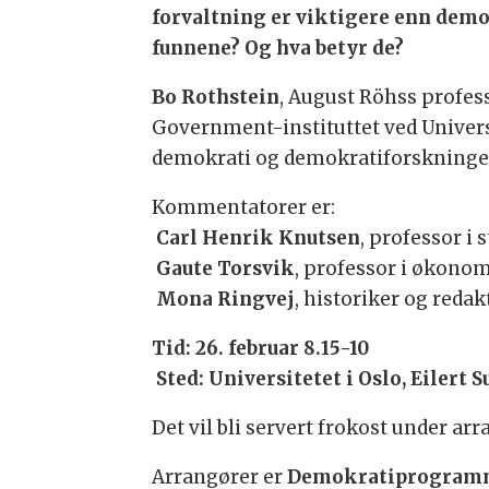
forvaltning er viktigere enn demok
funnene? Og hva betyr de?
Bo Rothstein
, August Röhss profess
Government-instituttet ved Universi
demokrati og demokratiforskninge
Kommentatorer er:
Carl Henrik Knutsen
, professor i 
Gaute Torsvik
, professor i økonom
Mona Ringvej
, historiker og redak
Tid: 26. februar 8.15-10
Sted: Universitetet i Oslo, Eilert 
Det vil bli servert frokost under a
Arrangører er
Demokratiprogram