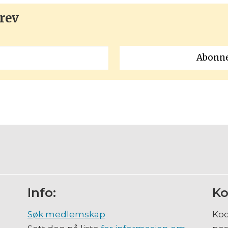
rev
Info:
Ko
Søk medlemskap
Koo