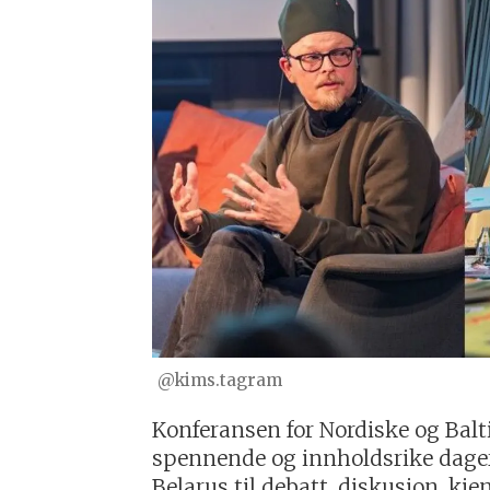
@kims.tagram
Konferansen for Nordiske og Balti
spennende og innholdsrike dager 
Belarus til debatt, diskusjon, k