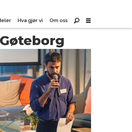
eler
Hva gjør vi
Om oss
i Gøteborg