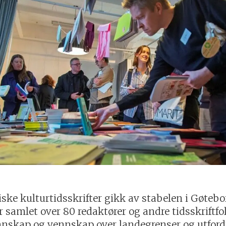
ske kulturtidsskrifter gikk av stabelen i Gøtebo
samlet over 80 redaktører og andre tidsskriftfo
jennskap og vennskap over landegrenser og utford